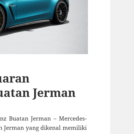
uaran
uatan Jerman
enz Buatan Jerman – Mercedes-
n Jerman yang dikenal memiliki