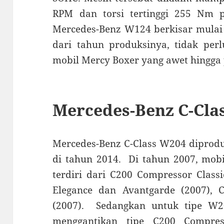
RPM dan torsi tertinggi 255 Nm 
Mercedes-Benz W124 berkisar mulai 
dari tahun produksinya, tidak perl
mobil Mercy Boxer yang awet hingga
Mercedes-Benz C-Cla
Mercedes-Benz C-Class W204 diprodu
di tahun 2014. Di tahun 2007, mobil
terdiri dari C200 Compressor Class
Elegance dan Avantgarde (2007), 
(2007). Sedangkan untuk tipe W2
menggantikan tipe C200 Compres