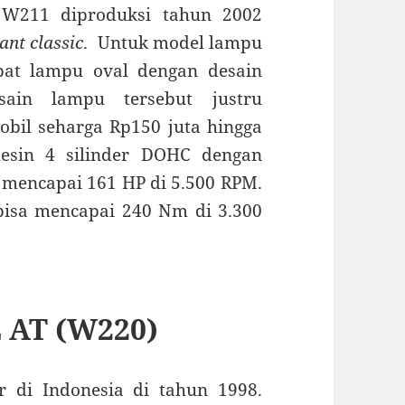
. W211 diproduksi tahun 2002
ant classic
. Untuk model lampu
at lampu oval dengan desain
ain lampu tersebut justru
il seharga Rp150 juta hingga
esin 4 silinder DOHC dengan
 mencapai 161 HP di 5.500 RPM.
 bisa mencapai 240 Nm di 3.300
 AT (W220)
 di Indonesia di tahun 1998.