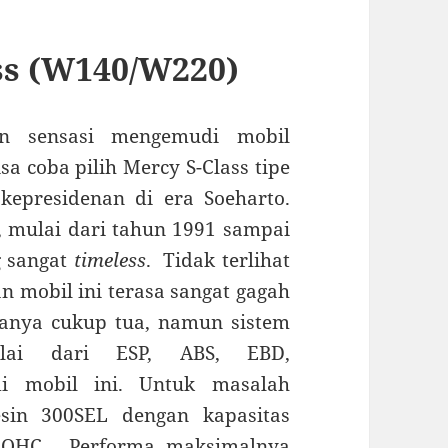
ss (W140/W220)
n sensasi mengemudi mobil
sa coba pilih Mercy S-Class tipe
epresidenan di era Soeharto.
, mulai dari tahun 1991 sampai
g sangat
timeless
. Tidak terlihat
mobil ini terasa sangat gagah
sianya cukup tua, namun sistem
lai dari ESP, ABS, EBD,
 mobil ini. Untuk masalah
in 300SEL dengan kapasitas
p DOHC. Performa maksimalnya