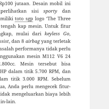
Rp100 jutaan. Desain mobil ini
perlihatkan sisi
sporty
dan
miliki
toto sgp
logo ‘The Three
 tengah kap mesin. Untuk fitur
ngkap, mulai dari
keyless Go
,
ssist
, dan 8
airbag
yang terletak
Masalah performanya tidak perlu
menggunakan mesin M112 V6 24
800cc. Mesin tersebut bisa
HP dalam titik 5.700 RPM, dan
lam titik 3.000 RPM. Sebelum
a, Anda perlu mengecek fitur-
tidak mengeluarkan biaya lebih
n-lain.