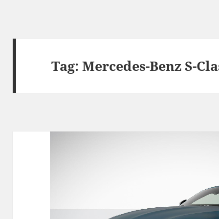
Tag:
Mercedes-Benz S-Cl