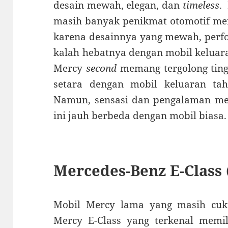
desain mewah, elegan, dan
timeless
.
masih banyak penikmat otomotif men
karena desainnya yang mewah, per
kalah hebatnya dengan mobil keluara
Mercy
second
memang tergolong ting
setara dengan mobil keluaran ta
Namun, sensasi dan pengalaman me
ini jauh berbeda dengan mobil biasa.
Mercedes-Benz E-Class
Mobil Mercy lama yang masih cuk
Mercy E-Class yang terkenal memi