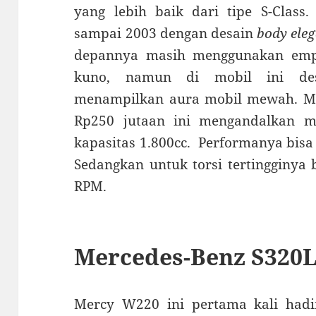
yang lebih baik dari tipe S-Class
sampai 2003 dengan desain
body
eleg
depannya masih menggunakan emp
kuno, namun di mobil ini des
menampilkan aura mobil mewah. Mob
Rp250 jutaan ini mengandalkan m
kapasitas 1.800cc. Performanya bisa
Sedangkan untuk torsi tertingginya
RPM.
Mercedes-Benz S320L
Mercy W220 ini pertama kali hadir