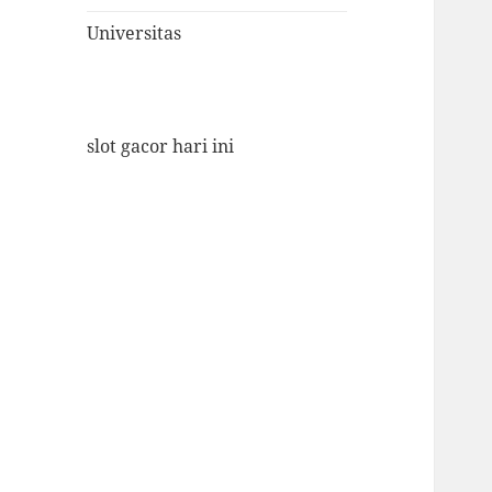
Universitas
slot gacor hari ini