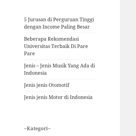
5 Jurusan di Perguruan Tinggi
dengan Income Paling Besar
Beberapa Rekomendasi
Universitas Terbaik Di Pare
Pare
Jenis – Jenis Musik Yang Ada di
Indonesia
Jenis jenis Otomotif
Jenis jenis Motor di Indonesia
~Kategori~