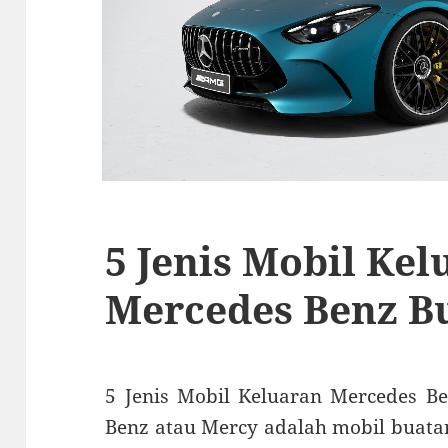
5 Jenis Mobil Kel
Mercedes Benz B
5 Jenis Mobil Keluaran Mercedes B
Benz atau Mercy adalah mobil buata