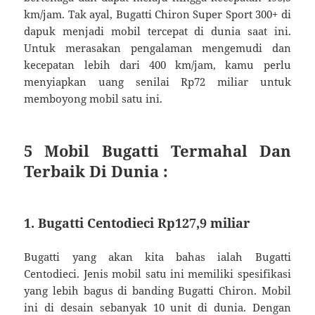
km/jam. Tak ayal, Bugatti Chiron Super Sport 300+ di
dapuk menjadi mobil tercepat di dunia saat ini.
Untuk merasakan pengalaman mengemudi dan
kecepatan lebih dari 400 km/jam, kamu perlu
menyiapkan uang senilai Rp72 miliar untuk
memboyong mobil satu ini.
5 Mobil Bugatti Termahal Dan
Terbaik Di Dunia :
1. Bugatti Centodieci Rp127,9 miliar
Bugatti yang akan kita bahas ialah Bugatti
Centodieci. Jenis mobil satu ini memiliki spesifikasi
yang lebih bagus di banding Bugatti Chiron. Mobil
ini di desain sebanyak 10 unit di dunia. Dengan