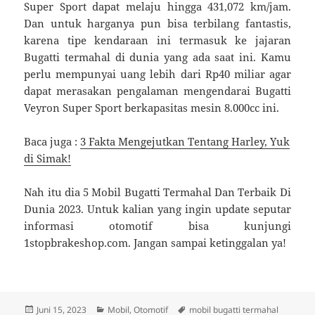
Super Sport dapat melaju hingga 431,072 km/jam.
Dan untuk harganya pun bisa terbilang fantastis,
karena tipe kendaraan ini termasuk ke jajaran
Bugatti termahal di dunia yang ada saat ini. Kamu
perlu mempunyai uang lebih dari Rp40 miliar agar
dapat merasakan pengalaman mengendarai Bugatti
Veyron Super Sport berkapasitas mesin 8.000cc ini.
Baca juga :
3 Fakta Mengejutkan Tentang Harley, Yuk
di Simak!
Nah itu dia 5 Mobil Bugatti Termahal Dan Terbaik Di
Dunia 2023. Untuk kalian yang ingin update seputar
informasi otomotif bisa kunjungi
1stopbrakeshop.com. Jangan sampai ketinggalan ya!
Diposkan
Kategori
Tag
Juni 15, 2023
Mobil
,
Otomotif
mobil bugatti termahal