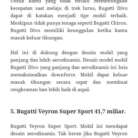
Untuk kamu yang tidak terlalu mementingkan
kecepatan saat melaju di trek lurus, Bugatti Divo
dapat di katakan menjadi tipe mobil terbaik.
Meskipun tidak punya tenaga seperti Bugatti Chiron.
Bugatti Divo memiliki keunggulan ketika kamu
masuk keluar tikungan.
Hal ini di dukung dengan desain mobil yang
panjang dan lebih aerodinamis. Desain model mobil
Bugatti Divo yang panjang dan aerodinamis ini bsia
memaksimalkan downforce. Mobil dapat keluar
masuk tikungan secara cepat dan membuat
cengkraman ban lebih baik di aspal.
5. Bugatti Veyron Super Sport 41,7 miliar.
Bugatti Veyron Super Sport. Mobil ini mendapat
desain aerodinamis. Tak heran jika Bugatti Veyron