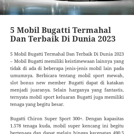
5 Mobil Bugatti Termahal
Dan Terbaik Di Dunia 2023
5 Mobil Bugatti Termahal Dan Terbaik Di Dunia 2023
– Mobil Bugatti memiliki keistimewaan lainnya yang
tidak di ada di beberapa jenis-jenis mobil lain pada
umumnya. Berbicara tentang mobil sport mewah,
slot bonus new member Bugatti dapat di katakan
menjadi juaranya. Selain harganya yang fantastis,
ternyata mobil sport keluaran Bugatti juga memiliki
tenaga yang begitu besar.
Bugatti Chiron Super Sport 300+. Dengan kapasitas
1.578 tenaga kuda, mobil super kencang ini begitu
bertenaga dan dapat melaju hingga kecepatan 490,5