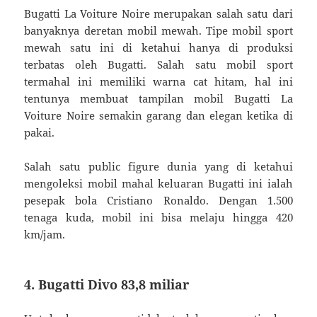
Bugatti La Voiture Noire merupakan salah satu dari
banyaknya deretan mobil mewah. Tipe mobil sport
mewah satu ini di ketahui hanya di produksi
terbatas oleh Bugatti. Salah satu mobil sport
termahal ini memiliki warna cat hitam, hal ini
tentunya membuat tampilan mobil Bugatti La
Voiture Noire semakin garang dan elegan ketika di
pakai.
Salah satu public figure dunia yang di ketahui
mengoleksi mobil mahal keluaran Bugatti ini ialah
pesepak bola Cristiano Ronaldo. Dengan 1.500
tenaga kuda, mobil ini bisa melaju hingga 420
km/jam.
4. Bugatti Divo 83,8 miliar